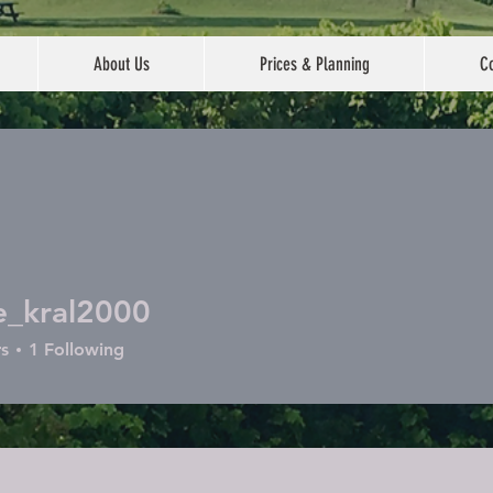
About Us
Prices & Planning
Co
e_kral2000
ral2000
s
1
Following