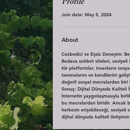
Profile
Join date: May 5, 2024
About
Cezbedici ve Eşsiz Deneyim: Bed
Bedava sohbet siteleri, seviyeli 
tür platformlar, insanların sosya
tanımalarını ve kendilerini geliş
değerli sosyal mecralardan biri 
Sonuç: Dijital Dünyada Kaliteli İ
İnternetin yaygınlaşmasıyla birli
bu mecralardan biridir. Ancak bu
herkesin erişebileceği, seviyeli
dijital dünyada kaliteli iletişi