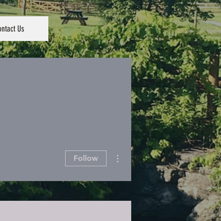
ntact Us
More actions
Follow