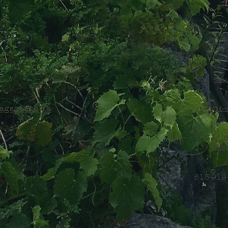
Sat
agacaves.ca
Mon
S
Sat
613-919-