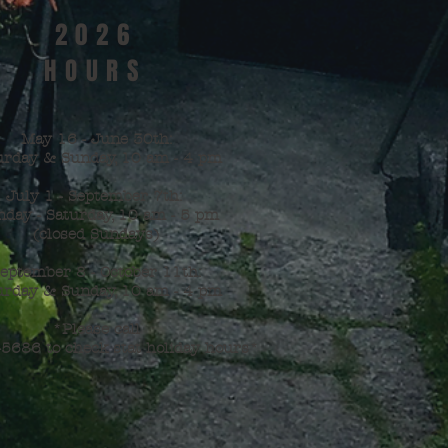
2026
HOURS
May 16 - June 30th:
urday & Sunday,
10 am - 4 pm
July 1 - September 7th:
day - Saturday, 10 am - 5 pm
(closed Sundays)
eptember 8 - October 11th:
urday & Sunday, 10 am - 4 pm
*Please call
5686 to check stat holiday hours*