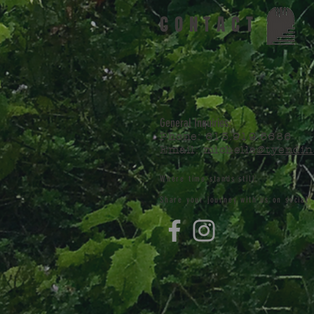
CONTACT
General Inquiries:
Phone: 613.919.5686
Email: michelle
@tyendin
Where time stands still.
Share your journey with us on social.